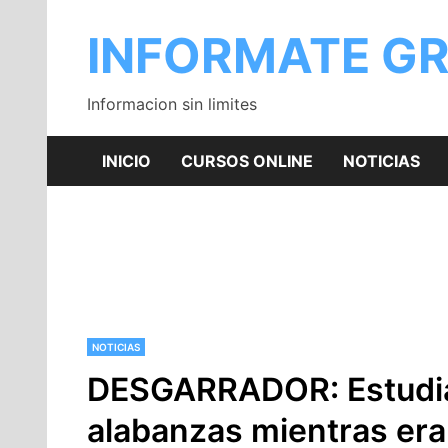
Saltar
al
INFORMATE GR
contenido
Informacion sin limites
INICIO
CURSOS ONLINE
NOTICIAS
NOTICIAS
DESGARRADOR: Estudian
alabanzas mientras era