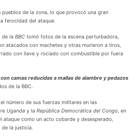
en pueblos de la zona, lo que provocó una gran
la ferocidad del ataque.
o de la
BBC
tomó fotos de la escena perturbadora,
on atacados con machetes y otras murieron a tiros,
errado con llave y rociado con combustible por fuera
te, con camas reducidas a mallas de alambre y pedazos
ados de la BBC.
l número de sus fuerzas militares en las
tre
Uganda
y la
República Democrática del Congo
, en
do el ataque como un acto cobarde y desesperado,
e la justicia.