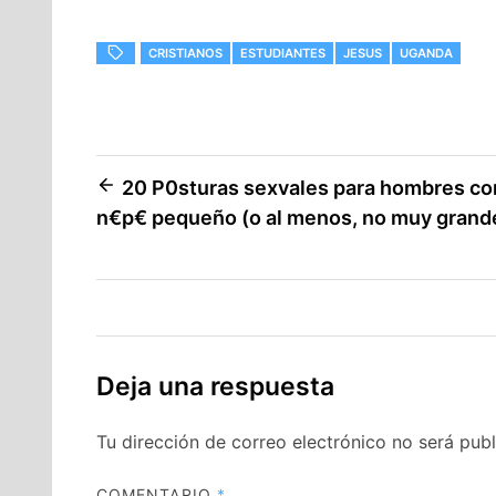
CRISTIANOS
ESTUDIANTES
JESUS
UGANDA
Navegación
20 P0sturas sexvales para hombres co
n€p€ pequeño (o al menos, no muy grand
de
entradas
Deja una respuesta
Tu dirección de correo electrónico no será publ
COMENTARIO
*