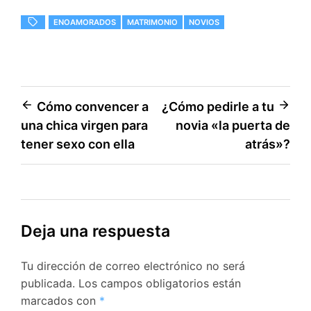
ENOAMORADOS
MATRIMONIO
NOVIOS
Navegación
Cómo convencer a
¿Cómo pedirle a tu
una chica virgen para
novia «la puerta de
de
tener sexo con ella
atrás»?
entradas
Deja una respuesta
Tu dirección de correo electrónico no será
publicada.
Los campos obligatorios están
marcados con
*