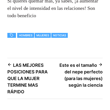
Si quieres quemar más, ya sabes, ¡a aumentar
el nivel de intensidad en las relaciones! Son
todo beneficio
HOMBRES
MUJERES
NOTICIAS
Navegación
LAS MEJORES
Este es el tamaño
POSICIONES PARA
del nepe perfecto
de
QUE LA MUJER
(para las mujeres)
entradas
TERMINE MAS
según la ciencia
RÁPIDO