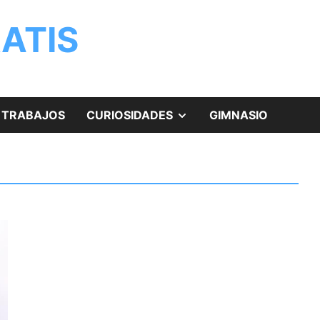
ATIS
MOSTRAR
TRABAJOS
CURIOSIDADES
GIMNASIO
EL
SUBMENÚ