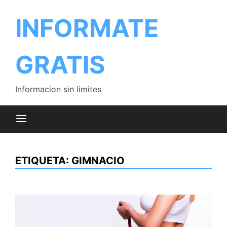
Saltar
al
INFORMATE
contenido
GRATIS
Informacion sin limites
ETIQUETA:
GIMNACIO