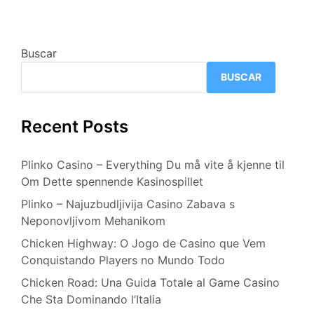
Buscar
BUSCAR
Recent Posts
Plinko Casino – Everything Du må vite å kjenne til
Om Dette spennende Kasinospillet
Plinko – Najuzbudljivija Casino Zabava s
Neponovljivom Mehanikom
Chicken Highway: O Jogo de Casino que Vem
Conquistando Players no Mundo Todo
Chicken Road: Una Guida Totale al Game Casino
Che Sta Dominando l’Italia