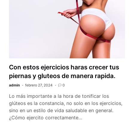
Con estos ejercicios haras crecer tus
piernas y gluteos de manera rapida.
admin
febrero 27, 2024
0
Lo más importante a la hora de tonificar los
glúteos es la constancia, no solo en los ejercicios,
sino en un estilo de vida saludable en general.
¿Cómo ejercito correctamente…