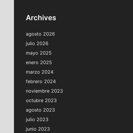
Archives
agosto 2026
julio 2026
mayo 2025
enero 2025
marzo 2024
febrero 2024
noviembre 2023
octubre 2023
agosto 2023
julio 2023
junio 2023