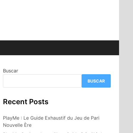
Buscar
BUSCAR
Recent Posts
PlayMe : Le Guide Exhaustif du Jeu de Pari
Nouvelle Ère