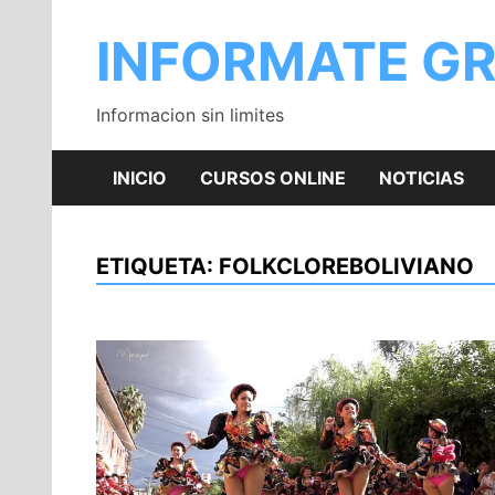
Saltar
al
INFORMATE GR
contenido
Informacion sin limites
INICIO
CURSOS ONLINE
NOTICIAS
ETIQUETA:
FOLKCLOREBOLIVIANO